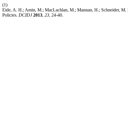
(1)
Eide, A. H.; Amin, M.; MacLachlan, M.; Mannan, H.; Schneider, M. H
Policies.
DCIDJ
2013
,
23
, 24-40.